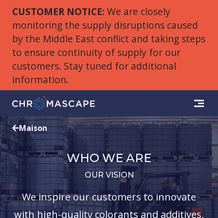
CUSTOMER NOTICE:
We are closely
monitoring the supply disruptions caused
by the Middle East conflict and taking steps
to ensure continuity of supply for our
customers. Stay tuned for additional
information.
Maison
WHO WE ARE
OUR VISION
We inspire our customers to innovate
with high-quality colorants and additives,