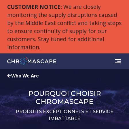
CUSTOMER NOTICE:
We are closely
monitoring the supply disruptions caused
by the Middle East conflict and taking steps
to ensure continuity of supply for our
customers. Stay tuned for additional
information.
Who We Are
POURQUOI CHOISIR
CHROMASCAPE
PRODUITS EXCEPTIONNELS ET SERVICE
IMBATTABLE