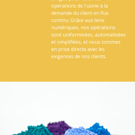
opérations de l'usine à la
demande du client en flux
continu. Grâce aux liens
numériques, nos opérations
sont uniformisées, automatisées
et simplifiées, et nous sommes
en prise directe avec les
exigences de nos clients.