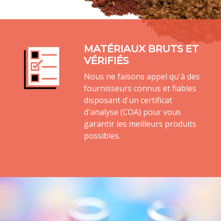
MATÉRIAUX BRUTS ET
VÉRIFIÉS
Nous ne faisons appel qu'à des
fournisseurs connus et fiables
disposant d'un certificat
d'analyse (COA) pour vous
garantir les meilleurs produits
possibles.