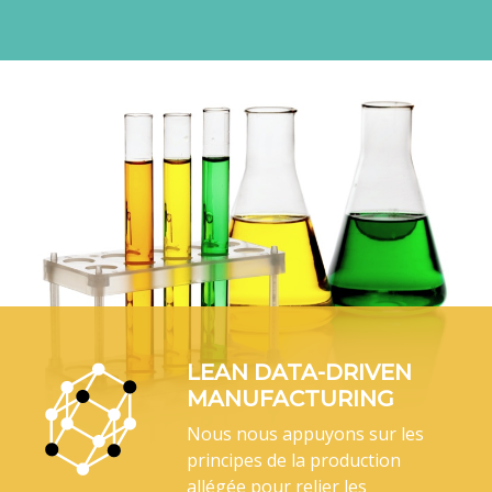
LEAN DATA-DRIVEN
MANUFACTURING
Nous nous appuyons sur les
principes de la production
allégée pour relier les