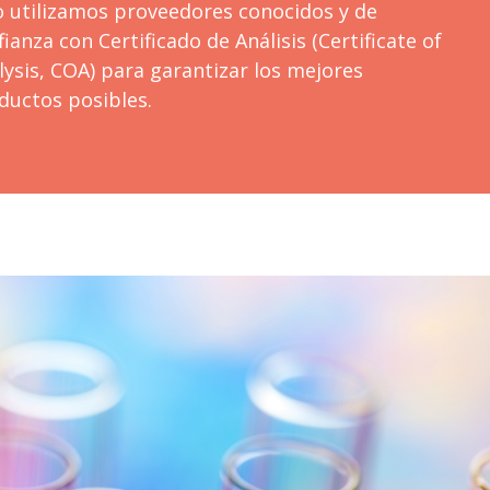
o utilizamos proveedores conocidos y de
ianza con Certificado de Análisis (Certificate of
lysis, COA) para garantizar los mejores
ductos posibles.