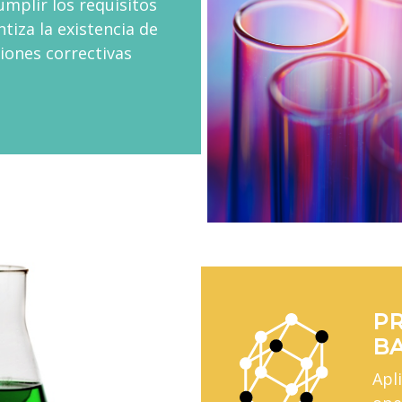
mplir los requisitos
tiza la existencia de
iones correctivas
PR
BA
Apl