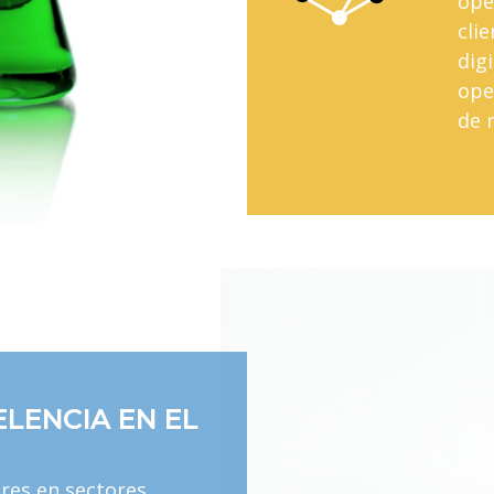
ope
cli
dig
ope
de 
ELENCIA EN EL
res en sectores