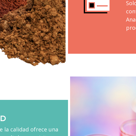
Sol
conf
Ana
pro
AD
 la calidad ofrece una