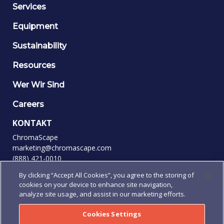
Services
Equipment
Sustainability
Resources
Wer Wir Sind
Careers
KONTAKT
ChromaScape
marketing@chromascape.com
(888) 421-0010
By clicking “Accept All Cookies”, you agree to the storing of
FOLGEN SIE UNS
cookies on your device to enhance site navigation,
analyze site usage, and assist in our marketing efforts.
Cookies Settings
© 2026 ChromaScape, Alle Rechte vorbehalten.